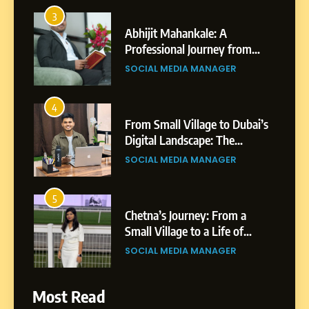
4
From Small Village to Dubai’s
Digital Landscape: The
Professional Rise of Rohit
SOCIAL MEDIA MANAGER
Patil
5
Chetna’s Journey: From a
Small Village to a Life of
Purpose and Growth
SOCIAL MEDIA MANAGER
6
From a Quiet Childhood in
India to a Global Professional
Journey: The Story of Sagar
SOCIAL MEDIA MANAGER
Gupta
7
Most Read
Amar Bhujbal: A Steady