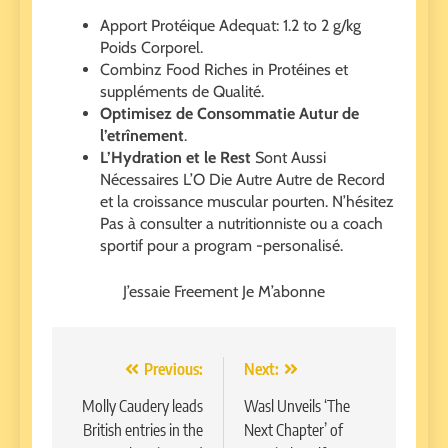
Apport Protéique Adequat: 1.2 to 2 g/kg
Poids Corporel.
Combinz Food Riches in Protéines et
suppléments de Qualité.
Optimisez de Consommatie Autur de
l’etrînement
.
L’Hydration et le Rest
Sont Aussi
Nécessaires L’O Die Autre Autre de Record
et la croissance muscular pourten. N’hésitez
Pas à consulter a nutritionniste ou a coach
sportif pour a program -personalisé.
J’essaie Freement Je M’abonne
Post
Previous:
Next:
navigation
Molly Caudery leads
Wasl Unveils ‘The
British entries in the
Next Chapter’ of