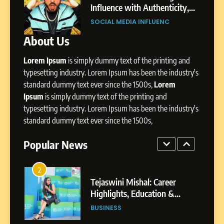
Storytelling, and Strategic
ity,
Digital Landscape: The
SOCIAL MEDIA INFLUENC
Presence
ic
Professional Rise of Rohit Patil
SOCIAL MEDIA MANAGER
About Us
1
BoostKite Review 2026: AI-
Lorem Ipsum
is simply dummy text of the printing and
Powered Instagram Growth
Platform for Creators,
typesetting industry. Lorem Ipsum has been the industry's
BUSINESS
Businesses & Brands
standard dummy text ever since the 1500s,
Lorem
Ipsum
is simply dummy text of the printing and
2
typesetting industry. Lorem Ipsum has been the industry's
Tejaswini Mishal: Career
standard dummy text ever since the 1500s,
Highlights, Education &
Professional Achievements
Popular News
BUSINESS
3
Abhijit Mahankale: A
Professional Journey from
Shirdi to Dubai
SOCIAL MEDIA MANAGER