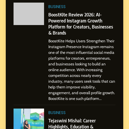
Professional Journey from
BUSINESS
Pune to Dubai’s Business
SOCIAL MEDIA MANAGER
BoostKite Review 2026: AI-
Environment
Powered Instagram Growth
Platform for Creators, Businesses
8
& Brands
Dan Alexander: Crafting
BoostKite Helps Users Strengthen Their
Influence with Authenticity,
Instagram Presence Instagram remains
Storytelling, and Strategic
SOCIAL MEDIA INFLUENC
one of the most influential social media
Presence
platforms for creators, entrepreneurs,
and businesses looking to build an
1
online audience. With increasing
BoostKite Review 2026: AI-
competition across nearly every
Powered Instagram Growth
industry, many users seek tools that can
help them improve visibility,
Platform for Creators,
BUSINESS
engagement, and overall profile growth.
Businesses & Brands
BoostKite is one such platform...
2
Tejaswini Mishal: Career
BUSINESS
Highlights, Education &
Tejaswini Mishal: Career
Professional Achievements
Highlights, Education &
BUSINESS