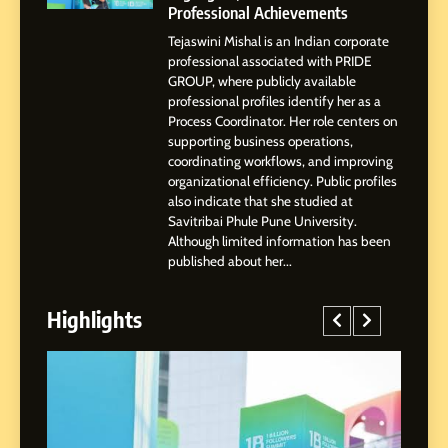
Professional Achievements
Tejaswini Mishal is an Indian corporate
3
professional associated with PRIDE
Abhijit Mahankale: A
GROUP, where publicly available
Professional Journey from
professional profiles identify her as a
Shirdi to Dubai
Process Coordinator. Her role centers on
SOCIAL MEDIA MANAGER
supporting business operations,
coordinating workflows, and improving
organizational efficiency. Public profiles
4
also indicate that she studied at
From Small Village to Dubai’s
Savitribai Phule Pune University.
Digital Landscape: The
Although limited information has been
Professional Rise of Rohit
SOCIAL MEDIA MANAGER
published about her...
Patil
Highlights
5
Chetna’s Journey: From a
Small Village to a Life of
Purpose and Growth
SOCIAL MEDIA MANAGER