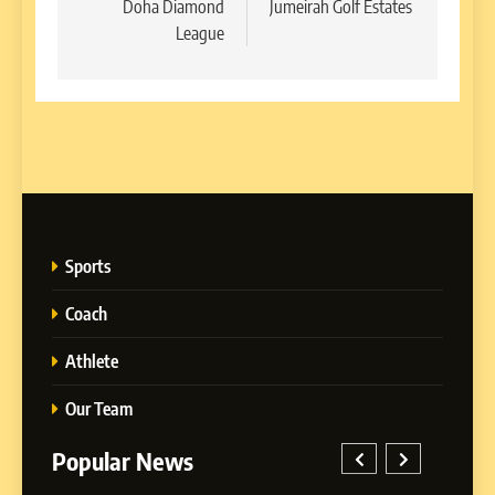
Doha Diamond
Jumeirah Golf Estates
League
Sports
Coach
Athlete
Our Team
Popular News
5