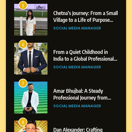
Chetna’s Journey: From a
1
5
Small Village to a Life of
a Small
BoostKite Review 2026: AI-
Purpose and Growth
ose
Powered Instagram Growth
SOCIAL MEDIA MANAGER
Platform for Creators,
BUSINESS
Businesses & Brands
6
From a Quiet Childhood in
2
6
India to a Global Professional
in
Tejaswini Mishal: Career
Journey: The Story of Sagar
ional
Highlights, Education &
SOCIAL MEDIA MANAGER
Gupta
gar
Professional Achievements
BUSINESS
7
Amar Bhujbal: A Steady
3
7
Professional Journey from
Abhijit Mahankale: A
Pune to Dubai’s Business
om
Professional Journey from
SOCIAL MEDIA MANAGER
Environment
s
Shirdi to Dubai
SOCIAL MEDIA MANAGER
8
Dan Alexander: Crafting
4
8
Influence with Authenticity,
From Small Village to Dubai’s