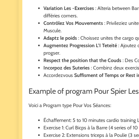
Variation Les -Exercises
: Alteria between Bar
différies corners.
Contrôlez Vos Mouvements
: Privileziez uni
Muscule.
Adaptz le poids
: Choissez unites the cargo 
Augmentez Progression L’I Teteité
: Ajoutez 
progser.
Respect the position that the Couds
: Des Co
Incorpoz des Suteries
: Combinz deux exercise
Accordezvous
Suffisment of Temps or Rest i
Example of program Pour Spier Les
Voici a Program type Pour Vos Séances:
Échaffement: 5 to 10 minutes cardio training 
Exercise 1: Curl Bicps à la Barre (4 series of 10
Exercise 2: Extensions triceps à la Poulie (3 ser