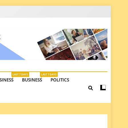
latest insights on investments, trade, and market
LAST 7 DAYS
LAST 7 DAYS
SINESS
BUSINESS
POLITICS