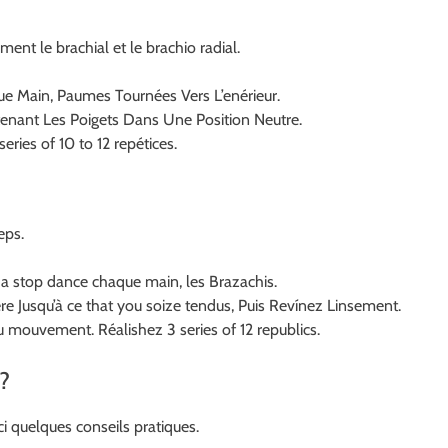
ment le brachial et le brachio radial.
e Main, Paumes Tournées Vers L’enérieur.
tenant Les Poigets Dans Une Position Neutre.
eries of 10 to 12 repétices.
eps.
ve a stop dance chaque main, les Brazachis.
e Jusqu’à ce that you soize tendus, Puis Revínez Linsement.
 mouvement. Réalishez 3 series of 12 republics.
?
ci quelques conseils pratiques.