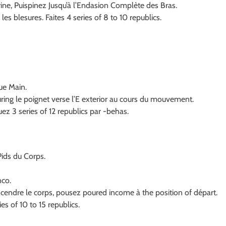
rine, Puispinez Jusqu’à l’Endasion Complète des Bras.
s blesures. Faites 4 series of 8 to 10 republics.
ue Main.
touring le poignet verse l’E exterior au cours du mouvement.
ez 3 series of 12 republics par -behas.
Pids du Corps.
nco.
cendre le corps, pousez poured income à the position of départ.
es of 10 to 15 republics.