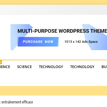
4
state trends, tourism, and business developments. Get the 
H
IENCE
SCIENCE
TECHNOLOGY
TECHNOLOGY
BU
: entraînement efficace