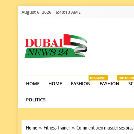
Skip
August 6, 2026
6:40:14 AM
to
content
Dubai News 2
Stay informed on Dubai’s economic growth, real e
opportunities in the UAE.
THIS MONTH
THIS MONT
HOME
HOME
FASHION
FASHION
SC
POLITICS
Home
Fitness Trainer
Comment bien muscler ses bras 