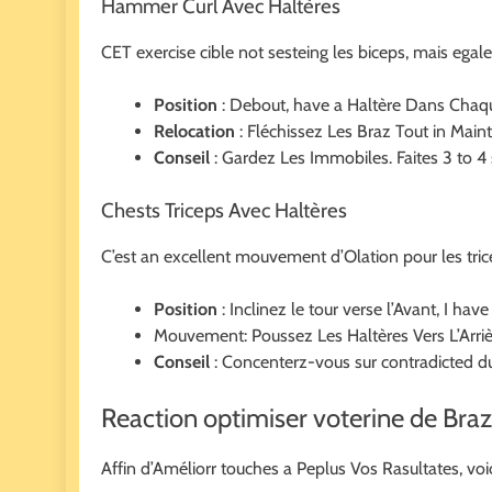
Hammer Curl Avec Haltères
CET exercise cible not sesteing les biceps, mais egale
Position
: Debout, have a Haltère Dans Chaqu
Relocation
: Fléchissez Les Braz Tout in Main
Conseil
: Gardez Les Immobiles. Faites 3 to 4 s
Chests Triceps Avec Haltères
C’est an excellent mouvement d’Olation pour les tric
Position
: Inclinez le tour verse l’Avant, I ha
Mouvement: Poussez Les Haltères Vers L’Arrièr
Conseil
: Concenterz-vous sur contradicted du
Reaction optimiser voterine de Braz
Affin d’Améliorr touches a Peplus Vos Rasultates, voi